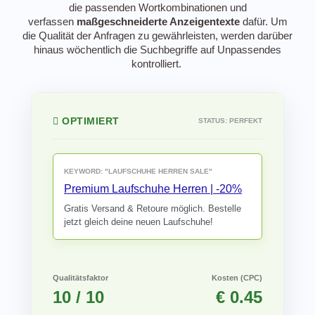
die passenden Wortkombinationen und
verfassen
maßgeschneiderte Anzeigentexte
dafür. Um
die Qualität der Anfragen zu gewährleisten, werden darüber
hinaus wöchentlich die Suchbegriffe auf Unpassendes
kontrolliert.
OPTIMIERT
STANDARD
STATUS: PERFEKT
STATUS: TEUER
KEYWORD: "LAUFSCHUHE HERREN SALE"
KEYWORD: "SCHUHE" (ZU BREIT)
Premium Laufschuhe Herren | -20%
Schuhe Online Kaufen
Gratis Versand & Retoure möglich. Bestelle
Wir haben eine große Auswahl an Schuhen.
jetzt gleich deine neuen Laufschuhe!
Besuchen Sie unseren Online-Shop.
Qualitätsfaktor
Qualitätsfaktor
Kosten (CPC)
Kosten (CPC)
10 / 10
3 / 10
€ 0.45
€ 2.80