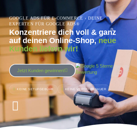
GOOGLE ADS FÜR E-COMMERCE
›
DEINE
EXPERTEN FÜR GOOGLE ADS®
Konzentriere dich voll & ganz
auf deinen Online-Shop,
neue
Kunden liefern wir!
Jetzt Kunden gewinnen!
KEINE SETUPGEBÜHR
KEINE VERTRAGSDAUER