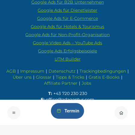
Google Ads für B2B Unternehmen
Google Ads für Dienstleister
Google Ads für E-Commerce
Google Ads für Hotels & Tourismus
Google Ads für Non-Profit-Organisation
Google Video Ads – YouTube Ads
Google Ads Erfolgsbeispiele
UTM Builder
AGB
|
Impressum
|
Datenschutz
|
Trackingbedingungen
|
Über uns
|
Glossar
|
Tipps & Tricks
|
Gratis E-Books
|
Affiliate Partner
|
Jobs
T:
+43 720 230 230
E:
office@adagentur.com
Termin