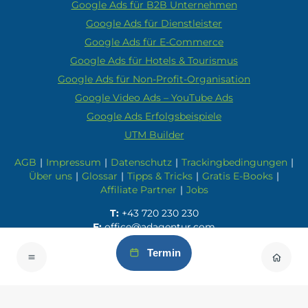
Google Ads für B2B Unternehmen
Google Ads für Dienstleister
Google Ads für E-Commerce
Google Ads für Hotels & Tourismus
Google Ads für Non-Profit-Organisation
Google Video Ads – YouTube Ads
Google Ads Erfolgsbeispiele
UTM Builder
AGB
|
Impressum
|
Datenschutz
|
Trackingbedingungen
|
Über uns
|
Glossar
|
Tipps & Tricks
|
Gratis E-Books
|
Affiliate Partner
|
Jobs
T:
+43 720 230 230
E:
office@adagentur.com
Termin