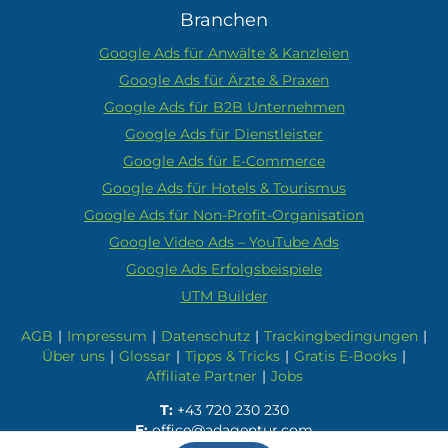
Branchen
Google Ads für Anwälte & Kanzleien
Google Ads für Ärzte & Praxen
Google Ads für B2B Unternehmen
Google Ads für Dienstleister
Google Ads für E-Commerce
Google Ads für Hotels & Tourismus
Google Ads für Non-Profit-Organisation
Google Video Ads – YouTube Ads
Google Ads Erfolgsbeispiele
UTM Builder
AGB
|
Impressum
|
Datenschutz
|
Trackingbedingungen
|
Über uns
|
Glossar
|
Tipps & Tricks
|
Gratis E-Books
|
Affiliate Partner
|
Jobs
T:
+43 720 230 230
E:
office@adagentur.com