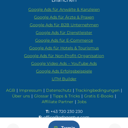
Google Ads für Anwälte & Kanzleien
Google Ads für Ärzte & Praxen
Google Ads für B2B Unternehmen
Google Ads für Dienstleister
Google Ads für E-Commerce
Google Ads für Hotels & Tourismus
Google Ads für Non-Profit-Organisation
Google Video Ads – YouTube Ads
Google Ads Erfolgsbeispiele
UTM Builder
AGB
|
Impressum
|
Datenschutz
|
Trackingbedingungen
|
Über uns
|
Glossar
|
Tipps & Tricks
|
Gratis E-Books
|
Affiliate Partner
|
Jobs
T:
+43 720 230 230
E:
office@adagentur.com
Termin